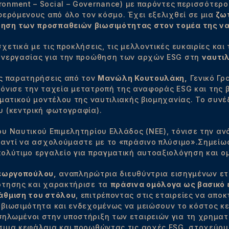
ironment – Social – Governance) με παρόντες περισσότερ
ερόμενους από όλο τον κόσμο. Έχει εξελιχθεί σε μια
ζωτ
ηση των προσπαθειών βιωσιμότητας στον τομέα της να
ετικά με τις προκλήσεις, τις μελλοντικές ευκαιρίες και 
υνεργασίας για την προώθηση των αρχών ESG στη
ναυτιλ
ες παρατηρήσεις από τον
Μανώλη Κουτουλάκη,
Γενικό Γρ
 τόνισε την ταχεία μετατροπή της αναφοράς ESG και της 
ηματικού μοντέλου της ναυτιλιακής βιομηχανίας. Το συνέ
 (κεντρική φωτογραφία).
υ Ναυτικού Επιμελητηρίου Ελλάδος (ΝΕΕ), τόνισε την αν
 αντί να ασχολούμαστε με το «πράσινο πλύσιμο».Σημείωσ
ολύτιμο εργαλείο για πραγματική αυτοαξιολόγηση και ο
Γεωργοπούλου,
αναπληρώτρια διευθύντρια εισηγμένων ετα
ότησης και χαρακτήρισε τα
πράσινα ομόλογα ως βασικό ε
άθμιση του στόλου
, επιτρέποντας στις εταιρείες να απ
βιωσιμότητα και ενδεχομένως να μειώσουν το κόστος κ
ηλωμένοι στην υποστήριξη των εταιρειών για τη χρημα
σιμα κεφάλαια και προωθώντας τις αρχές ESG, στοχεύου