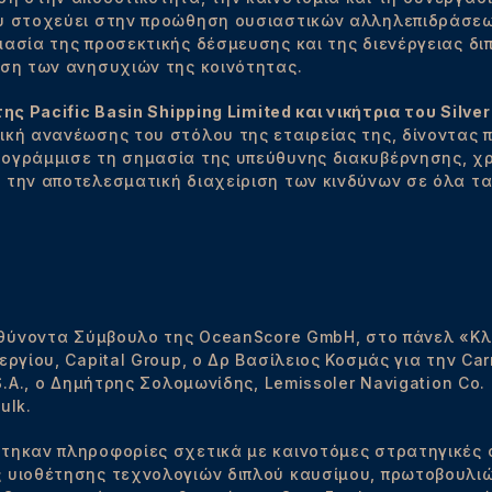
υ στοχεύει στην προώθηση ουσιαστικών αλληλεπιδράσεων
μασία της προσεκτικής δέσμευσης και της διενέργειας δι
ιση των ανησυχιών της κοινότητας.
ς Pacific Basin Shipping Limited και νικήτρια του Silve
ική ανανέωσης του στόλου της εταιρείας της, δίνοντας 
ογράμμισε τη σημασία της υπεύθυνης διακυβέρνησης, χ
 την αποτελεσματική διαχείριση των κινδύνων σε όλα τα 
ευθύνοντα Σύμβουλο της OceanScore GmbH, στο πάνελ «Κλ
ργίου, Capital Group, ο Δρ Βασίλειος Κοσμάς για την Carn
.A., ο Δημήτρης Σολομωνίδης, Lemissoler Navigation Co. L
ulk.
τηκαν πληροφορίες σχετικά με καινοτόμες στρατηγικές
ς υιοθέτησης τεχνολογιών διπλού καυσίμου, πρωτοβουλι