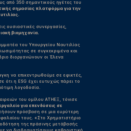
ους από 350 σημαντικούς ηγέτες του
ικής σημασίας πλατφόρμα για την
υτιλίας.
τις ουσιαστικές συνεργασίες,
ιακή βιομηχανία.
αμματέα του Υπουργείου Ναυτιλίας
βιωσιμότητας σε συγκεκριμένα και
δριο διοργανώνουν οι Έλενα
άγκη να επικεντρωθούμε σε εφικτές,
ε ότι η ESG έχει ευτυχώς πάρει το
μότιμη λογοδοσία.
ιρειών του ομίλου ΑΤΗΕΞ, τόνισε
ργαλείο για επενδύσεις σε
οκτήσουν πρόσβαση σε μια ευρύτερη
εφαλαίου τους. «Στο Χρηματιστήριο
τοδότηση της πράσινης μετάβασής
με να διαδραματίσουμε καθοριστικό