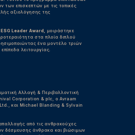
 των επισκεπτών με τις τοπικές
πλής αξιολόγησης της
r ESG Leader Award,
μοιράστηκε
προτεραιότητα στα πλοία διπλού
ρησιμοποιώντας ένα μοντέλο τριών
επίπεδα λειτουργίας.
ιματική Αλλαγή & Περιβαλλοντική
ival Corporation & plc, ο Avraam
td., και Michael Blanding & Sylvain
 απαλλαγής από τις ανθρακούχες
ών δέσμευσης άνθρακα και βιώσιμων