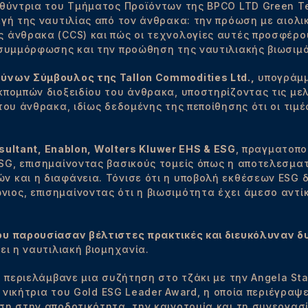
θύντρια του Τμήματος Προϊόντων της BPCO LTD Green Te
αγή της ναυτιλίας από τον άνθρακα: την πρόωση με αιολ
 άνθρακα (CCS) και πώς οι τεχνολογίες αυτές προσφέρου
 συμμόρφωσης και την προώθηση της ναυτιλιακής βιωσιμ
νων Σύμβουλος της Tallon Commodities Ltd.,
υπογράμμ
κπομπών διοξειδίου του άνθρακα, υποστηρίζοντας τις με
του άνθρακα, ιδίως δεδομένης της πεποίθησης ότι οι τιμέ
nsultant, Enablon, Wolters Kluwer EHS & ESG
, πραγματοπο
SG, επισημαίνοντας βασικούς τομείς όπως η αποτελεσμα
 και η διαφάνεια. Τόνισε ότι η υποβολή εκθέσεων ESG δ
ς, επισημαίνοντας ότι η βιωσιμότητα έχει άμεσο αντίκτ
υ παρουσίασαν βέλτιστες πρακτικές και διευκόλυναν δ
ει η ναυτιλιακή βιομηχανία.
 περιελάμβανε μια συζήτηση στο τζάκι με την Angela Star
., νικήτρια του Gold ESG Leader Award, η οποία περιέγρα
ση στην αποδοτικότητα, την καινοτομία και τη συνεργασ