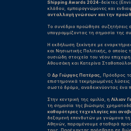
Shipping Awards 2024
-δείκτες (Env
κλάδου, εμπειρογνώμονες και ενδιαφ
ανταλλαγή γνώσεων και την προώθ
Το συνέδριο προώθησε συζητήσεις σχ
υπογραμμίζοντας τη σημασία της σ
Η εκδήλωση ξεκίνησε με εναρκτήρι
και Νησιωτικής Πολιτικής, ο οποίος
ουσιώδη στοιχεία του νέου επιχειρ
Αθουσάκη και Κατερίνα Σταθοπούλου
Ο
Δρ Γιώργος Πατέρας,
Πρόεδρος το
επιστημονικά τεκμηριωμένες λύσεις
σωστό δρόμο, αναδεικνύοντας ένα π
Στην κεντρική της ομιλία, η
Λίλιαν 
τη σημασία της βιώσιμης χρηματοδ
καθαρότερες τεχνολογίες και αναβ
δεξαμενή επενδυτών με γνώμονα τη 
Αθηνών, παραμένουμε σταθερά προσ
τους. Παρέχοντας πρόσβαση σε βιώ