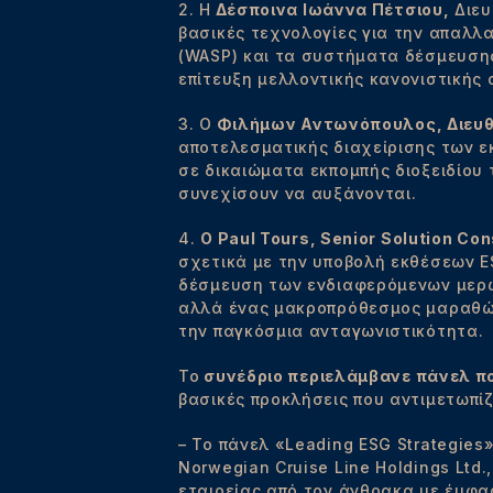
2. Η
Δέσποινα Ιωάννα Πέτσιου,
Διευ
βασικές τεχνολογίες για την απαλλ
(WASP) και τα συστήματα δέσμευσης
επίτευξη μελλοντικής κανονιστικής
3. Ο
Φιλήμων Αντωνόπουλος, Διευθύ
αποτελεσματικής διαχείρισης των ε
σε δικαιώματα εκπομπής διοξειδίου 
συνεχίσουν να αυξάνονται.
4.
Ο Paul Tours, Senior Solution Co
σχετικά με την υποβολή εκθέσεων E
δέσμευση των ενδιαφερόμενων μερών
αλλά ένας μακροπρόθεσμος μαραθώνιο
την παγκόσμια ανταγωνιστικότητα.
Το
συνέδριο περιελάμβανε πάνελ πο
βασικές προκλήσεις που αντιμετωπίζ
– Το πάνελ «Leading ESG Strategies»
Norwegian Cruise Line Holdings Ltd
εταιρείας από τον άνθρακα με έμφα